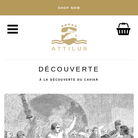
SHOP NOW
SHOP
Caviar
Fish
Accessories
ABOUT
The Attilus Way
DÉCOUVERTE
Our Fishery
À LA DÉCOUVERTE DU CAVIAR
Our Products
Quality Assured
Sustainability
NEWS
DISCOVER