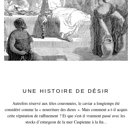
History of Caviar
Tasting Guide
Grading Caviar
Creating Caviar
Certification
RECIPES
EVENTS
Weddings
UNE HISTOIRE DE DÉSIR
Corporate Events
Autrefois réservé aux têtes couronnées, le caviar a longtemps été
COMPTE
considéré comme la « nourriture des dieux ». Mais comment a-t-il acquis
cette réputation de raffinement ? Et que s'est-il vraiment passé avec les
CONTACT
stocks d’esturgeon de la mer Caspienne à la fin...
FR