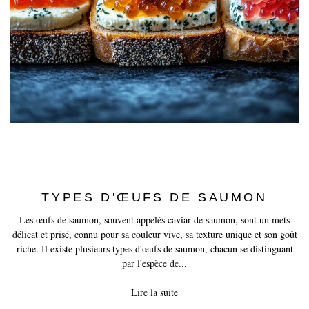
History of Caviar
Tasting Guide
Grading Caviar
Creating Caviar
Certification
RECIPES
EVENTS
Weddings
TYPES D'ŒUFS DE SAUMON
Les œufs de saumon, souvent appelés caviar de saumon, sont un mets
Corporate Events
délicat et prisé, connu pour sa couleur vive, sa texture unique et son goût
riche. Il existe plusieurs types d'œufs de saumon, chacun se distinguant
COMPTE
par l'espèce de...
CONTACT
Lire la suite
FR