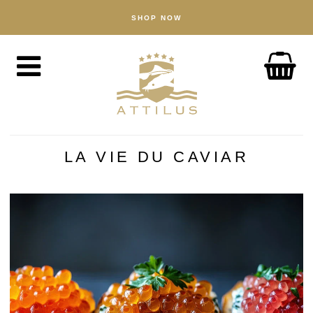
SHOP NOW
SHOP
Caviar
Fish
Accessories
ABOUT
The Attilus Way
LA VIE DU CAVIAR
Our Fishery
Our Products
Quality Assured
Sustainability
NEWS
DISCOVER